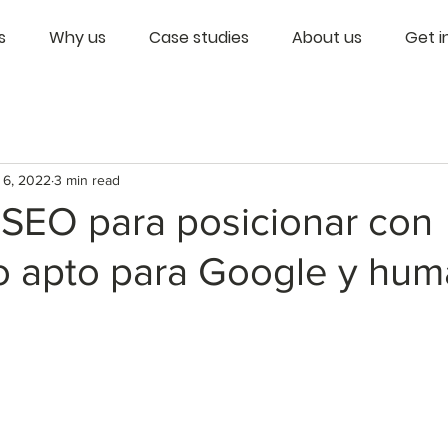
s
Why us
Case studies
About us
Get i
 6, 2022
3 min read
 SEO para posicionar con
o apto para Google y hu