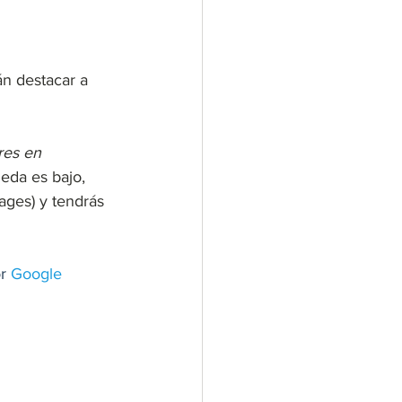
án destacar a 
res en 
eda es bajo, 
ages) y tendrás 
r 
Google 