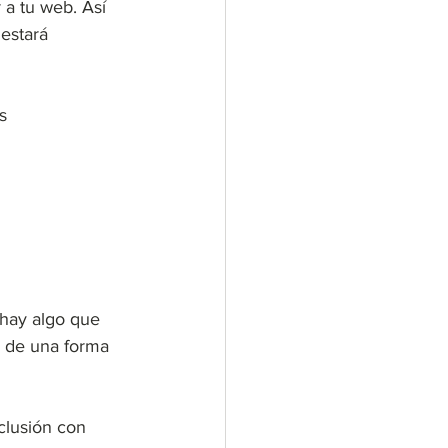
 a tu web. Así 
estará 
s 
hay algo que 
o de una forma 
clusión con 