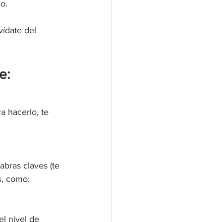
o. 
vídate del 
e: 
ra hacerlo, te 
abras claves (te 
s, como: 
l nivel de 