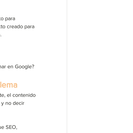
o para 
exto creado para 
. 
nar en Google? 
ilema
e, el contenido 
 y no decir 
que SEO, 